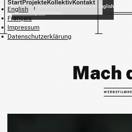
Start
Projekte
Kollektiv
Kontakt
Howdy, our website is also available in English
English
View in English
Dismiss
Français
Impressum
Datenschutzerklärung
Mach d
WERBEFILMRE