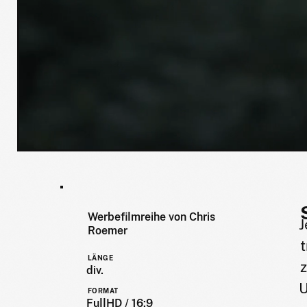
Werbefilmreihe von Chris
J
Roemer
t
LÄNGE
div.
U
FORMAT
FullHD / 16:9