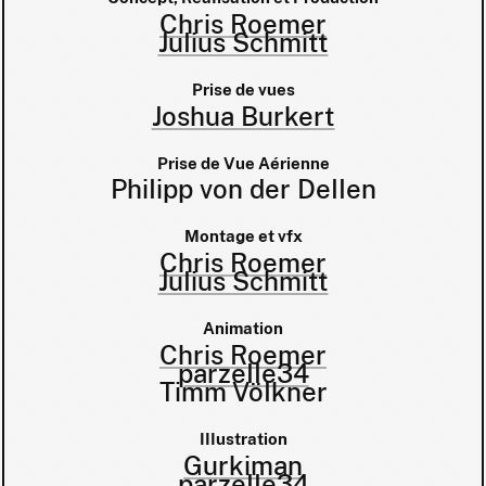
Chris Roemer
Julius Schmitt
Prise de vues
Joshua Burkert
Prise de Vue Aérienne
Philipp von der Dellen
Montage et vfx
Chris Roemer
Julius Schmitt
Animation
Chris Roemer
parzelle34
Timm Völkner
Illustration
Gurkiman
parzelle34