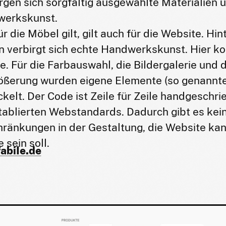
rgen sich sorgfältig ausgewählte Materialien 
erkskunst.
r die Möbel gilt, gilt auch für die Website. Hi
n verbirgt sich echte Handwerkskunst. Hier k
. Für die Farbauswahl, die Bildergalerie und d
ößerung wurden eigene Elemente (so genannt
ckelt. Der Code ist Zeile für Zeile handgeschr
tablierten Webstandards. Dadurch gibt es kein
hränkungen in der Gestaltung, die Website kan
e sein soll.
fabile.de