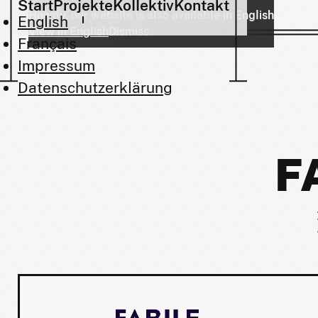
Start
Projekte
Kollektiv
Kontakt
Howdy, our website is also available in English
English
View in English
Dismiss
Français
Impressum
Datenschutzerklärung
F