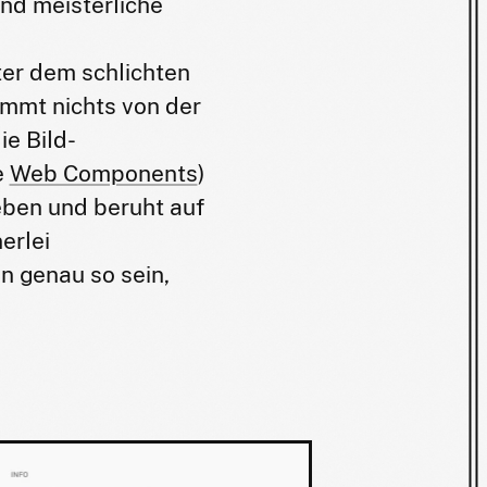
und meisterliche
nter dem schlichten
ommt nichts von der
ie Bild-
e
Web Components
)
ieben und beruht auf
erlei
n genau so sein,