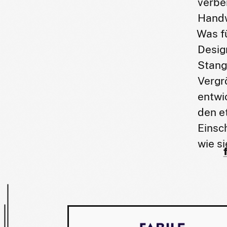
verbe
Handw
Was fü
Desig
Stange
Vergr
entwi
den e
Einsc
wie si