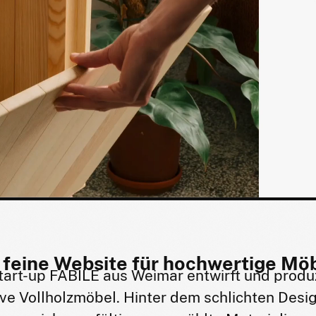
 feine Website für hochwertige Möb
tart-up FABILE aus Weimar entwirft und produz
ve Vollholzmöbel. Hinter dem schlichten Desi