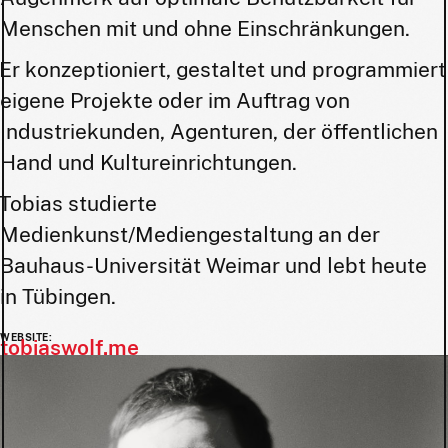
Menschen mit und ohne Einschränkungen.
Er konzeptioniert, gestaltet und programmiert
eigene Projekte oder im Auftrag von
Industriekunden, Agenturen, der öffentlichen
Hand und Kultureinrichtungen.
Tobias studierte
Medienkunst/Mediengestaltung an der
Bauhaus-Universität Weimar und lebt heute
in Tübingen.
WEBSITE:
tobiaswolf.me