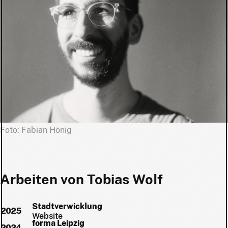
Foto: Fabian Hönig
Arbeiten von Tobias Wolf
Stadtverwicklung
Jahr
Projekt
2025
Website
forma Leipzig
2024