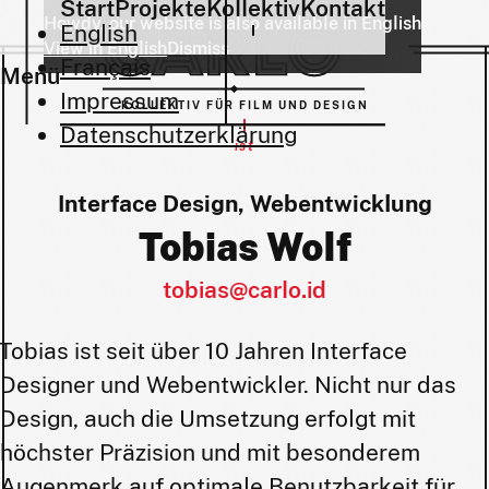
Start
Projekte
Kollektiv
Kontakt
Howdy, our website is also available in English
English
View in English
Dismiss
Français
Menü
Impressum
KOLLEKTIV FÜR FILM UND DESIGN
Datenschutzerklärung
ist
Interface Design, Webentwicklung
Tobias Wolf
tobias@carlo.id
Tobias ist seit über 10 Jahren Interface
Designer und Webentwickler. Nicht nur das
Design, auch die Umsetzung erfolgt mit
höchster Präzision und mit besonderem
Augenmerk auf optimale Benutzbarkeit für