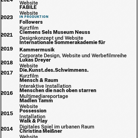
Website
FABILE
Website
2023
IN PRODUKTION
Followers
Kurzfilm
Clemens Sels Museum Neuss
2021
Designkonzept und Website
Internationale Sommerakademie für
2019
Kammermusik
Corporate Design, Website und Werbefilmreihe
Lukas Dreyer
2018
Website
Die.Kunst.des.Schwimmens.
2017
Kurzfilm
Mensch & Raum
Interaktive Installation
Menschen die nach oben starren
2016
Multimediareportage
Madlen Tamm
Website
Possession
2015
Installation
Walk & Play
Digitales Spiel im urbanen Raum
2014
Christina Meißner
Website