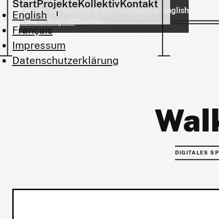
Start
Projekte
Kollektiv
Kontakt
Howdy, our website is also available in English
English
View in English
Dismiss
Français
Impressum
Datenschutzerklärung
Wal
DIGITALES SP