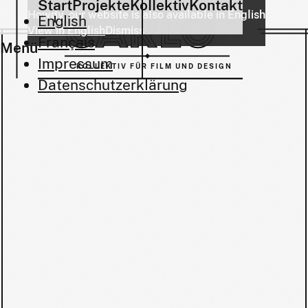
Start
Projekte
Kollektiv
Kontakt
Howdy, our website is also available in English
English
View in English
Dismiss
Français
Menü
Impressum
KOLLEKTIV FÜR FILM UND DESIGN
Datenschutzerklärung